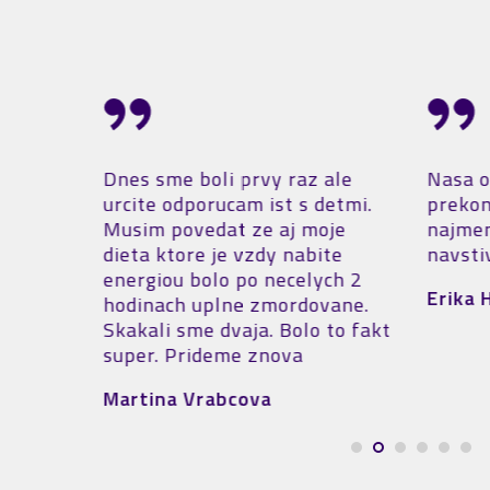
ale
Nasa osobna skusenost vysoko
Person
detmi.
prekonala ocakavania. Nemam
na uče
oje
najmensiu vyhradu. Odporucam
prvkov
te
navstivit vasu arenu.
Jump A
ch 2
bezkon
Erika Habarová
vane.
Aréne 
 to fakt
Henis