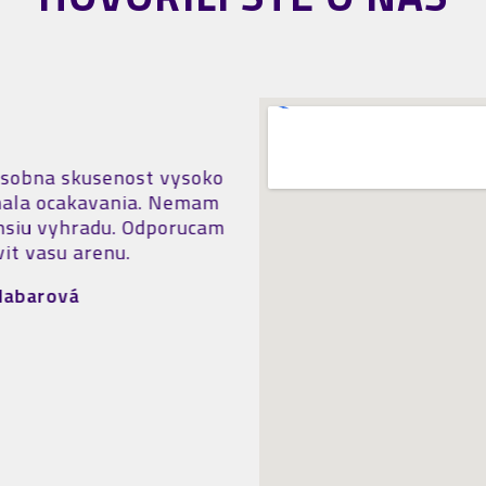
ál je skvelý, podmienky
Užasné miesto, skvelý a
nie gymnastických
výborný personál. Majú
 je ďaleko lepšie ako v
systém s mesačnými
réne. Cenovo je tiež
permanentkami takže sa
kurenčné oproti Jump
chodiť aj viac krát do tý
cez VIP.
Lukáš Roško
ko Heno