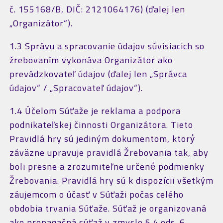
č. 155168/B, DIČ: 2121064176) (ďalej len
„Organizátor“).
1.3 Správu a spracovanie údajov súvisiacich so
žrebovaním vykonáva Organizátor ako
prevádzkovateľ údajov (ďalej len „Správca
údajov“ / „Spracovateľ údajov“).
1.4 Účelom Súťaže je reklama a podpora
podnikateľskej činnosti Organizátora. Tieto
Pravidlá hry sú jediným dokumentom, ktorý́
záväzne upravuje pravidlá Žrebovania tak, aby
boli presne a zrozumiteľne určené́ podmienky
Žrebovania. Pravidlá hry sú k dispozícii všetkým
záujemcom o účasť v Súťaži počas celého
obdobia trvania Súťaže. Súťaž je organizovaná
ako propagačná súťaž v zmysle § 4 ods. 6