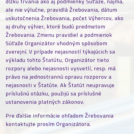
dĺžku trvania ako aj podmienky Súťaže, najmä,
ale nie výlučne, pravidlá Žrebovania, dátum
uskutočnenia Žrebovania, počet Výhercov, ako
aj druhy výhier, ktoré budú predmetom
Žrebovania. Zmenu pravidiel a podmienok
Súťaže Organizátor vhodným spôsobom
zverejní. V prípade nejasností týkajúcich sa
výkladu tohto Štatútu, Organizátor tieto
rozpory alebo nejasnosti vysvetlí, resp. má
právo na jednostrannú opravu rozporov a
nejasnosti v Štatúte. Ak Štatút neupravuje
príslušnú otázku, použijú sa príslušné
ustanovenia platných zákonov.
Pre ďalšie informácie ohľadom Žrebovania
kontaktujte prosím Organizátora.