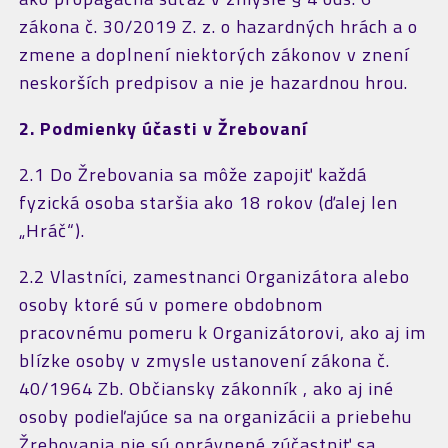
zákona č. 30/2019 Z. z. o hazardných hrách a o
zmene a doplnení niektorých zákonov v znení
neskorších predpisov a nie je hazardnou hrou.
2. Podmienky účasti v Žrebovaní
2.1 Do Žrebovania sa môže zapojiť každá
fyzická osoba staršia ako 18 rokov (ďalej len
„Hráč“).
2.2 Vlastníci, zamestnanci Organizátora alebo
osoby ktoré sú v pomere obdobnom
pracovnému pomeru k Organizátorovi, ako aj im
blízke osoby v zmysle ustanovení zákona č.
40/1964 Zb. Občiansky zákonník , ako aj iné
osoby podieľajúce sa na organizácii a priebehu
Žrebovania nie sú oprávnené zúčastniť sa