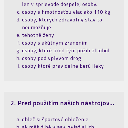
len v sprievode dospelej osoby.
osoby s hmotnosťou viac ako 110 kg
osoby, ktorých zdravotný stav to
neumožňuje
tehotné ženy
osoby s akútnym zranením
osoby, ktoré pred tým požili alkohol
osoby pod vplyvom drog
osoby ktoré pravidelne berú lieky
2. Pred použitím našich nástrojov...
obleč si športové oblečenie
ak máš dlhé vlasy, zviaž si ich