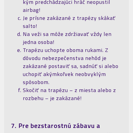
kým predchádzajúci hráč neopustil
airbag!
Je prísne zakázané z trapézy skákať
salto!
Na veži sa môže zdržiavať vždy len
jedna osoba!
Trapézu uchopte oboma rukami. Z
dôvodu nebezpečenstva nehôd je
zakázané postaviť sa, sadnúť si alebo
uchopiť akýmkoľvek neobvyklým
spôsobom.
Skočiť na trapézu – z miesta alebo z
rozbehu – je zakázané!
7. Pre bezstarostnú zábavu a