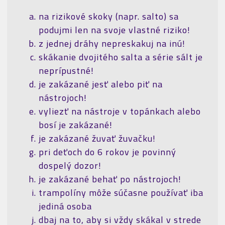
na rizikové skoky (napr. salto) sa
podujmi len na svoje vlastné riziko!
z jednej dráhy nepreskakuj na inú!
skákanie dvojitého salta a série sált je
neprípustné!
je zakázané jesť alebo piť na
nástrojoch!
vyliezť na nástroje v topánkach alebo
bosí je zakázané!
je zakázané žuvať žuvačku!
pri deťoch do 6 rokov je povinný
dospelý dozor!
je zakázané behať po nástrojoch!
trampolíny môže súčasne používať iba
jediná osoba
dbaj na to, aby si vždy skákal v strede